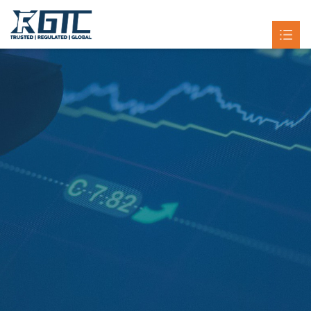
首页
服务

市场分析

智库

公司信息

客户支持
