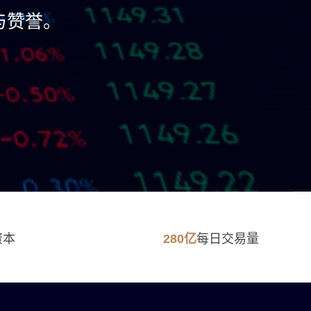
与赞誉。
资本
每日交易量
280
亿